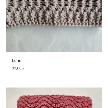
Lune
33,00
€