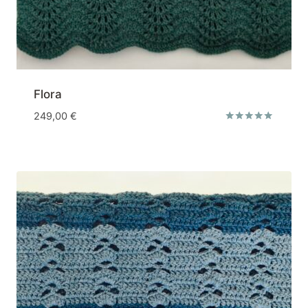
Flora
249,00
€
Note
5.00
sur 5