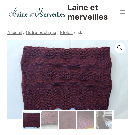
Aller
Laine et
au
merveilles
contenu
Accueil
/
Notre boutique
/
Étoles
/
Isla