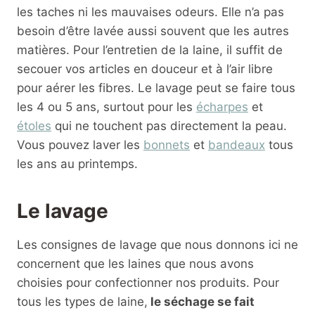
les taches ni les mauvaises odeurs. Elle n’a pas
La lavande, les clous de girofle, le thym et les
besoin d’être lavée aussi souvent que les autres
feuilles de laurier-sauce séchées éloignent les
matières. Pour l’entretien de la laine, il suffit de
mites à condition de les remplacer dès que leur
secouer vos articles en douceur et à l’air libre
parfum diminue. Par exemple, vous pouvez
pour aérer les fibres. Le lavage peut se faire tous
planter quelques clous de girofle dans une peau
les 4 ou 5 ans, surtout pour les
écharpes
et
d’orange ou de citron. En plus d’éloigner les
étoles
qui ne touchent pas directement la peau.
mites, vous parfumerez agréablement vos
Vous pouvez laver les
bonnets
et
bandeaux
tous
placards et tiroirs.
les ans au printemps.
Le lavage
Les consignes de lavage que nous donnons ici ne
concernent que les laines que nous avons
choisies pour confectionner nos produits. Pour
tous les types de laine,
le séchage se fait