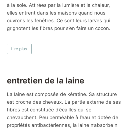
à la soie. Attirées par la lumière et la chaleur,
elles entrent dans les maisons quand nous
ouvrons les fenêtres. Ce sont leurs larves qui
grignotent les fibres pour s’en faire un cocon.
Il est indispensable de mettre des plaquettes
Lire plus
anti-mites dans tous les rangements de
vêtements. Le bois de cèdre possède un effet
répulsif car il est naturellement imprégné d’huiles
essentielles qui font fuir les mites. On le trouve
entretien de la laine
sous forme de plaques à suspendre dans les
penderies et de boules ou cubes à mettre dans
La laine est composée de kératine. Sa structure
les armoires et tiroirs. Dès que son parfum
est proche des cheveux. La partie externe de ses
s’atténue, vous pouvez poncer doucement le bois
fibres est constituée d’écailles qui se
pour raviver son odeur, sinon il perd son
chevauchent. Peu perméable à l’eau et dotée de
efficacité.
propriétés antibactériennes, la laine n’absorbe ni