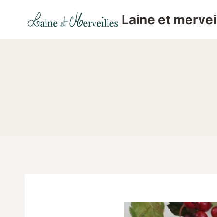
Aller
Laine et mervei
au
contenu