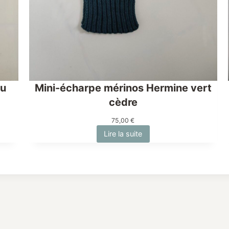
au
Mini-écharpe mérinos Hermine vert
cèdre
75,00
€
Lire la suite