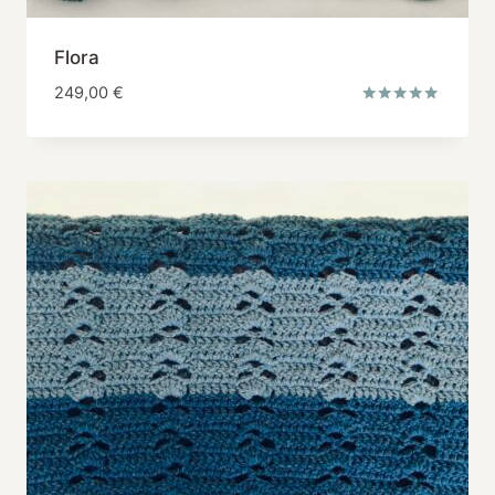
Flora
249,00
€
Note
5.00
sur 5