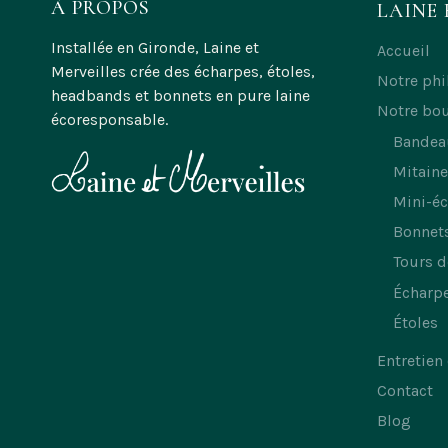
À PROPOS
LAINE 
choisies
choisies
sur
sur
Installée en Gironde, Laine et
Accueil
Merveilles crée des écharpes, étoles,
la
la
Notre phi
headbands et bonnets en pure laine
page
page
Notre bo
écoresponsable.
du
du
Bandea
produit
produit
Mitaine
Mini-é
Bonnet
Tours d
Écharp
Étoles
Entretien
Contact
Blog