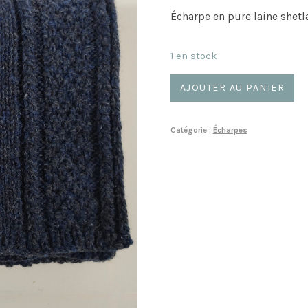
Écharpe en pure laine shetl
1 en stock
quantité
AJOUTER AU PANIER
de
Clan
Catégorie :
Écharpes