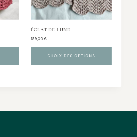
ÉCLAT DE LUNE
159,00
€
CHOIX DES OPTIONS
Ce
produit
a
plusieurs
variations.
Les
options
peuvent
être