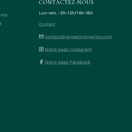
CONTACTEZ-NOUS
choisies
Lun-ven. : 9h-13h/14h-18h
sur
ente
la
é
Contact
page
contact@laineetmerveilles.com
du
produit
Notre page Instagram
Notre page Facebook