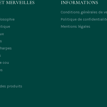
ET MERVEILLES
INFORMATIONS
Conditions générales de v
losophie
Politique de confidentialit
utique
Mentions légales
ux
s
charpes
s
e cou
es
 des produits