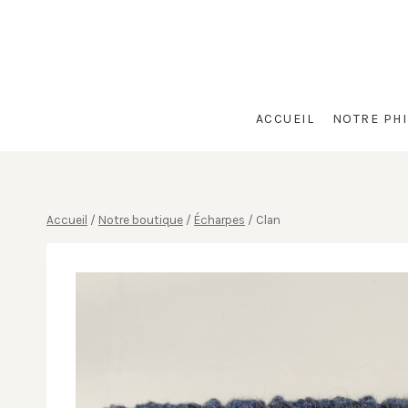
Aller
au
contenu
ACCUEIL
NOTRE PH
Accueil
/
Notre boutique
/
Écharpes
/
Clan