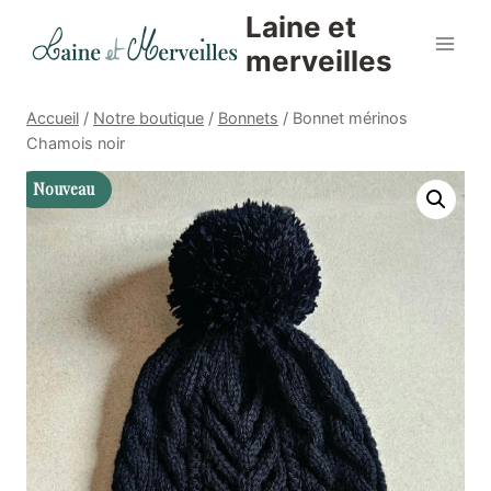
Aller
Laine et
au
merveilles
contenu
Accueil
/
Notre boutique
/
Bonnets
/
Bonnet mérinos
Chamois noir
Nouveau